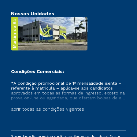
Nossas Unidades
Martim de Sá
Condições Comerciais:
*A condição promocional de 1ª mensalidade isenta –
referente à matrícula – aplica-se aos candidatos
aprovados em todas as formas de ingresso, exceto na
prova on-line ou agendada, que ofertam bolsas de até
50% de desconto, ambos ingressantes no semestre
vigente, que ainda não tenham efetivado e/ou não
abrir todas as condições vigentes
tenham cancelado ou trancado sua matrícula em uma
das Instituições da Cruzeiro do Sul Educacional, no
período de um ano. Tais condições não se aplicam
aos cursos de Medicina, e também para matriculados
via FIES, Prouni e outros programas governamentais, e
Sociedade Empresária de Ensino Superior do Litoral Norte