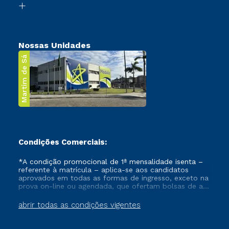
Transferência
Nossas Unidades
Martim de Sá
Condições Comerciais:
*A condição promocional de 1ª mensalidade isenta –
referente à matrícula – aplica-se aos candidatos
aprovados em todas as formas de ingresso, exceto na
prova on-line ou agendada, que ofertam bolsas de até
50% de desconto, ambos ingressantes no semestre
vigente, que ainda não tenham efetivado e/ou não
abrir todas as condições vigentes
tenham cancelado ou trancado sua matrícula em uma
das Instituições da Cruzeiro do Sul Educacional, no
período de um ano. Tais condições não se aplicam