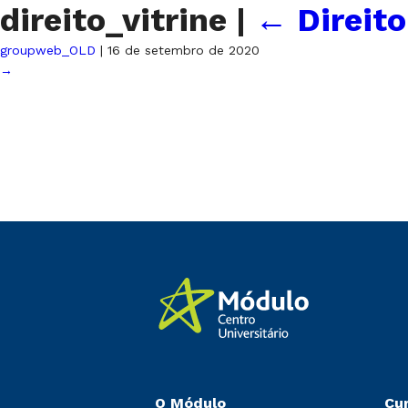
direito_vitrine
|
←
Direito
groupweb_OLD
|
16 de setembro de 2020
→
O Módulo
Cu