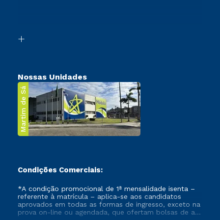
Canais de Atendimento
Retorne ao Curso
Acessibilidade
Segunda Graduação
Biblioteca
Transferência
Nossas Unidades
Martim de Sá
Condições Comerciais:
*A condição promocional de 1ª mensalidade isenta –
referente à matrícula – aplica-se aos candidatos
aprovados em todas as formas de ingresso, exceto na
prova on-line ou agendada, que ofertam bolsas de até