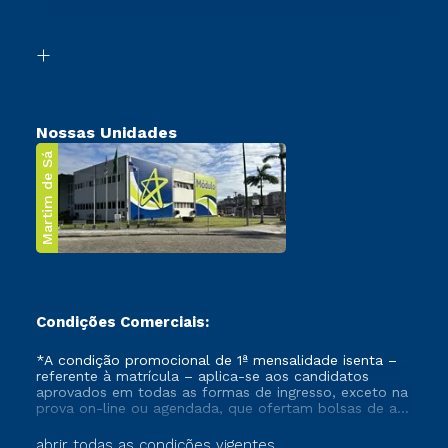
Acessibilidade
Segunda Graduação
Biblioteca
Transferência
Nossas Unidades
Martim de Sá
Condições Comerciais:
*A condição promocional de 1ª mensalidade isenta –
referente à matrícula – aplica-se aos candidatos
aprovados em todas as formas de ingresso, exceto na
prova on-line ou agendada, que ofertam bolsas de até
50% de desconto, ambos ingressantes no semestre
vigente, que ainda não tenham efetivado e/ou não
abrir todas as condições vigentes