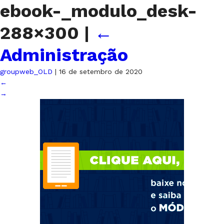
ebook-_modulo_desk-
288×300
|
←
Administração
groupweb_OLD
|
16 de setembro de 2020
←
→