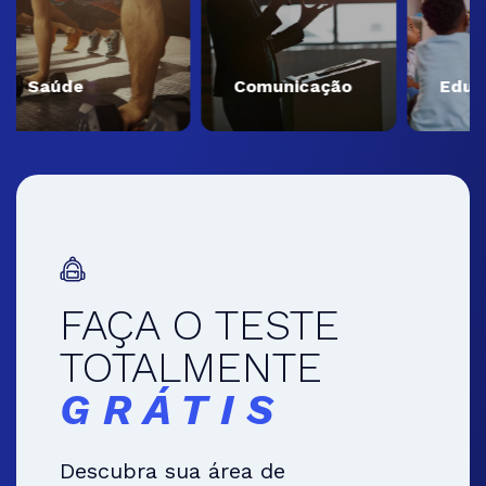
Saúde
Comunicação
Educa
FAÇA O TESTE
TOTALMENTE
GRÁTIS
Descubra sua área de