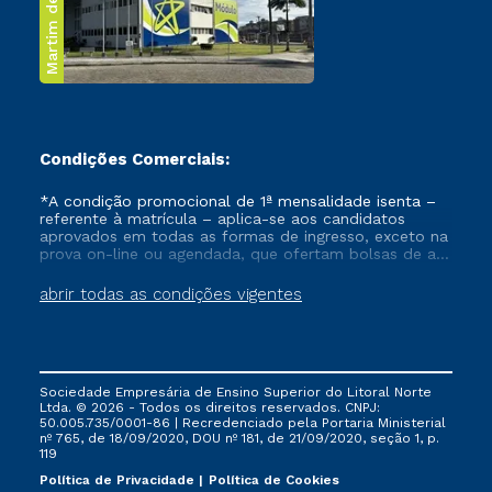
Martim de Sá
Condições Comerciais:
*A condição promocional de 1ª mensalidade isenta –
referente à matrícula – aplica-se aos candidatos
aprovados em todas as formas de ingresso, exceto na
prova on-line ou agendada, que ofertam bolsas de até
50% de desconto, ambos ingressantes no semestre
vigente, que ainda não tenham efetivado e/ou não
abrir todas as condições vigentes
tenham cancelado ou trancado sua matrícula em uma
das Instituições da Cruzeiro do Sul Educacional, no
período de um ano. Tais condições não se aplicam
aos cursos de Medicina, e também para matriculados
via FIES, Prouni e outros programas governamentais, e
Sociedade Empresária de Ensino Superior do Litoral Norte
não se acumula com nenhuma outra campanha
Ltda. © 2026 - Todos os direitos reservados. CNPJ:
ofertada pela Instituição.
50.005.735/0001-86 | Recredenciado pela Portaria Ministerial
nº 765, de 18/09/2020, DOU nº 181, de 21/09/2020, seção 1, p.
119
Política de Privacidade
Política de Cookies