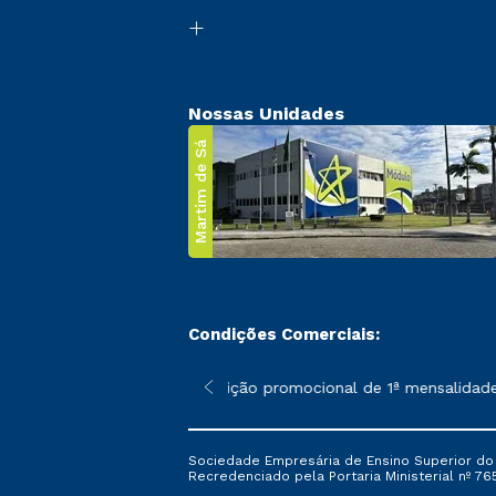
Nossas Unidades
Martim de Sá
Condições Comerciais:
 poderão sofrer alterações nos períodos de rematrícula conforme
*A condição promocional de 1ª mensalidade i
Sociedade Empresária de Ensino Superior do L
Recredenciado pela Portaria Ministerial nº 765