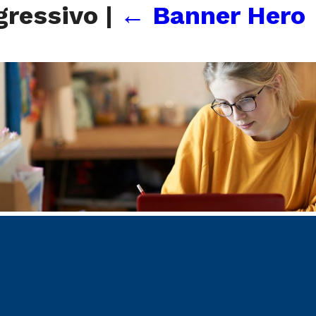
gressivo
|
←
Banner Hero 