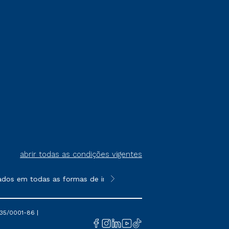
abrir todas as condições vigentes
dos em todas as formas de ingresso, exceto na prova on-line ou
**Semipresencial é um formato do E
35/0001-86 |