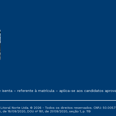
 exposto no contrato de prestação de serviços.
senta – referente à matrícula – aplica-se aos candidatos aprova
itoral Norte Ltda. © 2026 - Todos os direitos reservados. CNPJ: 50.005.7
, de 18/09/2020, DOU nº 181, de 21/09/2020, seção 1, p. 119