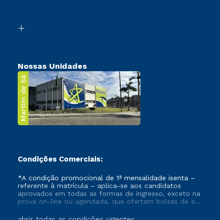
Acessibilidade
Segunda Graduação
Biblioteca
Transferência
Nossas Unidades
Martim de Sá
Condições Comerciais:
*A condição promocional de 1ª mensalidade isenta –
referente à matrícula – aplica-se aos candidatos
aprovados em todas as formas de ingresso, exceto na
prova on-line ou agendada, que ofertam bolsas de até
50% de desconto, ambos ingressantes no semestre
vigente, que ainda não tenham efetivado e/ou não
abrir todas as condições vigentes