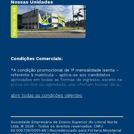
Nossas Unidades
Martim de Sá
Condições Comerciais:
*A condição promocional de 1ª mensalidade isenta –
referente à matrícula – aplica-se aos candidatos
aprovados em todas as formas de ingresso, exceto na
prova on-line ou agendada, que ofertam bolsas de até
50% de desconto, ambos ingressantes no semestre
vigente, que ainda não tenham efetivado e/ou não
abrir todas as condições vigentes
tenham cancelado ou trancado sua matrícula em uma
das Instituições da Cruzeiro do Sul Educacional, no
período de um ano. Tais condições não se aplicam
aos cursos de Medicina, e também para matriculados
via FIES, Prouni e outros programas governamentais, e
Sociedade Empresária de Ensino Superior do Litoral Norte
não se acumula com nenhuma outra campanha
Ltda. © 2026 - Todos os direitos reservados. CNPJ:
ofertada pela Instituição.
50.005.735/0001-86 | Recredenciado pela Portaria Ministerial